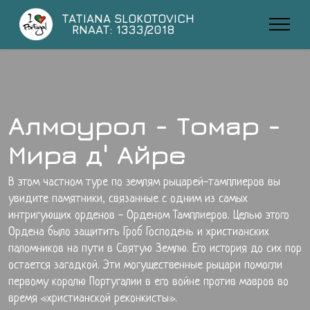
TATIANA SLOKOTOVICH
RNAAT: 1333/2018
Алмоурол - Томар -
Мира д' Айре
В этом частном туре по землям рыцарей-тамплиеров вы
увидите памятники, связанные с одним из самых
интригующих орденов - Орденом Тамплиеров. Целью этого
Ордена было защитить Гроб Господень и христианских
паломников на пути в Святую Землю. Его история до сих пор
остается загадкой. Эти могущественные рыцари помогли
первому королю Португалии в его войне против мавров во
время «христианской реконкисты».