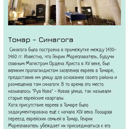
Томар - Синагога
Синагога была построена в промежутке между 1430-
1460 гг. Известно, что Генрих Мореплаватель, будучи
главным Магистром Ордена Христа в XV веке, был
великим пропагандистом заселения евреев в Томаре,
предоставив им улицу для основания своего района и
размещения там синагоги. В то время это место
называлось "Руа Нова" - Новая улица, так называли
старые еврейские кварталы.
Хотя присутствие евреев в Томаре было
задокументировано ещё с начала XIV века. Поощряя
переезд еврейских семьей в Томар, Генрих
Мореплаватель убеждает их присоединяться к его