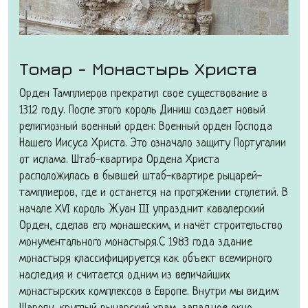
Томар - Монастырь Христа
Орден Тамплиеров прекратил свое существование в
1312 году. После этого король Диниш создает новый
религиозный военный орден: Военный орден Господа
Нашего Иисуса Христа. Это означало защиту Португалии
от ислама. Штаб-квартира Ордена Христа
расположилась в бывшей штаб-квартире рыцарей-
тамплиеров, где и останется на протяжении столетий. В
начале XVI король Жуан III упразднит кавалерский
Орден, сделав его монашеским, и начёт строительство
монументального монастыря.С 1983 года здание
монастыря классифицируется как объект всемирного
наследия и считается одним из величайших
монастырских комплексов в Европе. Внутри мы видим: