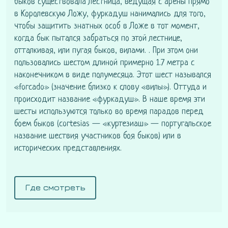
быков существовала лестница, ведущая с арены прямо
в Королевскую Ложу, фуркадуш нанимались для того,
чтобы защитить знатных особ в Ложе в тот момент,
когда бык пытался забраться по этой лестнице,
отталкивая, или пугая быков, вилами. . При этом они
пользовались шестом длиной примерно 1.7 метра с
наконечником в виде полумесяца. Этот шест назывался
«forcado» (значение близко к слову «вилы»). Оттуда и
происходит название «фуркадуш». В наше время эти
шесты используются только во время парадов перед
боем быков (cortesias — «куртезиаш» — португальское
название шествия участников боя быков) или в
исторических представлениях.
Где смотреть