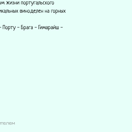
ом жизни португальского
икальных виноделен на горных
 Порту - Брага - Гимарайш -
ителем