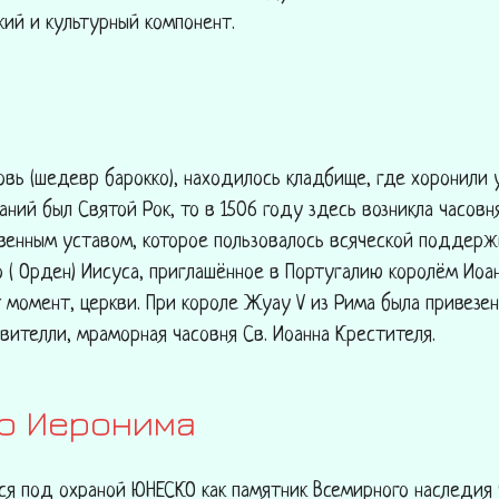
кий и культурный компонент.
овь (шедевр барокко), находилось кладбище, где хоронили 
аний был Святой Рок, то в 1506 году здесь возникла часов
твенным уставом, которое пользовалось всяческой поддерж
о ( Орден) Иисуса, приглашённое в Португалию королём Иоа
 момент, церкви. При короле Жуау V из Рима была привезена
ителли, мраморная часовня Св. Иоанна Крестителя.
о Иеронима
я под охраной ЮНЕСКО как памятник Всемирного наследия 