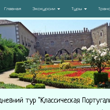
Главная
Экскурсии
Туры
Тран
дневний тур "Классическая Португал