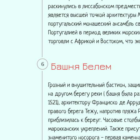
раскинулись в лиссабонском предмест
является высшей точкой архитектуры 
португальский монашеский ансамбль св
Португалией в период великих морски
торговли с Африкой и Востоком, что эк
Башня Белем
6
Грозный и внушительный бастион, защ
на другом берегу реки ( башня была ра
1521), архитектору Франциско де Арруд
правого берега Тежу, напротив пляжа 
приблизилась к береуг. Часовые стол
марокканских укреплений. Также прис
знаменитого носорога - первая каменн