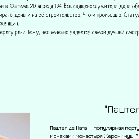
ой в Фатиме 20 апреля 194. Все священослужители дали обе
рать деньги на её строительство. Что и произошло. Стату
 женщин.
регу реки Тежу, несомненно является самой лучшей смот
"Паштел
Паштел де Ната — популярная порт
монахами монастыря Жеронимуш. Р