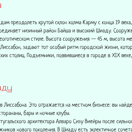
а
м преодолеть крутой склон холма Карму с конца 19 века,
оединяет низинный район Байша и высокий Шиаду. Сооруже
еоготическом стиле. Высота сооружения — 45 м, высота 
 Лиссабон, задают тот особый ритм городской жизни, кото
ких столиц. Подъемники, появившиеся в городе в XIX веке
аду
в Лиссабона. Это отражается на местном бизнесе: вы найд
сторананы, бары и ночные клубы.
тугальского архитектора Алваро Сизу Виейры после сильно
жников нового поколения. В Шиаду есть эклектичное соче