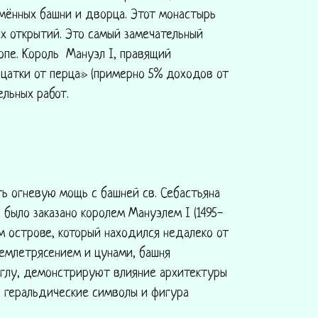
мённых башни и дворца. Этот монастырь
х открытий. Это самый замечательный
опе. Король Мануэл I, правящий
дцатки от перца» (примерно 5% доходов от
ельных работ.
ь огневую мощь с башней св. Себастьяна
о было заказано королем Мануэлем I (1495-
ом острове, который находился недалеко от
землетрясением и цунами, башня
углу, демонстрируют влияние архитектуры
, геральдические символы и фигура