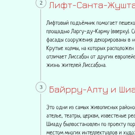
Лифт-Санта-Жушт
2
Лифтовый подъёмник помогает пешехода
площадью Ларгу-ду-Карму (вверху). С
фасады сооружения декорированы в н
Крутые холмы, на которых расположен
отличает Лиссабон от других европейс
жизнь жителей Лиссабона.
Байрру-Алту и Ши
3
Это одни из самых живописных районо
ателье, театры, церкви, известеные ре
Шиаду былвостановлен по проекту пор
местом многих интеллектуалов и худо