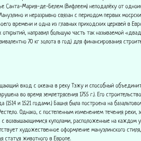
ье Санта-Мария-де-Белем (Вифлеем) неподалёку от однои
Мануэлино и неразрывно связан с периодом первых мосрски
оего времени и одна из главных приходских церквей в Евр
х открытий, направил большую часть так называемой «два
вивалентно 70 кг золота в год) для финансирования строит
ищающий вход с океана в реку Тэжу и способный объединит
зрушена во время землетрясения 1755 г.). Его строительств
а (1514 и 1521 годами.) Башня была построена на базальтов
Рестело. Однако, с постепенным изменением течения реки, 
бы с возвышающимися куполами, расположенные на каждом 
утствует художественное оформление мануэлинского стиля
ая статуя животного в Европе.