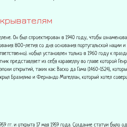
ткрывателям
елене. Он был спроектирован в 1940 году, чтобы ознаменов
ования 800-летия со дня основания португальской нации и
ответственно). нобыл установлен только в 1960 году к праз
тник представляет из себя каравеллу во главе которой Генр
охи открытий, таких как: Васко да Гама (1460-1524), кото
открыл Бразилию и Фернандо Магеллан, который хотел совер
9 гг. и открыта 17 мая 1959 года. Создание статуи было 